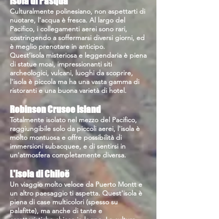
Isola di Pasqua
Culturalmente polinesiano, non aspettarti di
nuotare, l'acqua è fresca. Al largo del
Pacifico, i collegamenti aerei sono rari,
costringendo a soffermarsi diversi giorni, ed
è meglio prenotare in anticipo.
Quest’isola misteriosa e leggendaria è piena
di statue moai, impressionanti siti
archeologici, vulcani, luoghi da scoprire,
l'isola è piccola ma ha una vasta gamma di
ristoranti e una buona varietà di hotel.
Robinson Crusoe Island
Totalmente isolato nel mezzo del Pacifico,
raggiungibile solo da piccoli aerei, l'isola è
molto montuosa e offre possibilità di
immersioni subacquee, e di sentirsi in
un'atmosfera completamente diversa.
L'isola di Chiloë
Un viaggio molto veloce da Puerto Montt e
un altro paesaggio ti aspetta. Quest'isola è
piena di case multicolori (spesso su
palafitte), ma anche di tante e