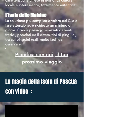
caratteristiche chiese in legno. La cultura
locale è interessante, totalmente autentica.
L'isola delle Malvine
La soluzione più semplice è volare dal Cile e
fare attenzione, è richiesto un minimo di
giorni. Grandi paesaggi spazzati da venti
freddi, popolati da 5 diversi tipi di pinguini,
tra cui pinguini reali, molto facili da
osservare.
Pianifica con noi, il tuo
prossimo viaggio
La magia della Isola di Pascua
con video :