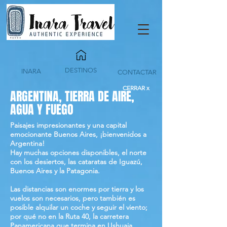
DESTINOS
INARA
CONTACTAR
CERRAR x
ARGENTINA, TIERRA DE AIRE,
AGUA Y FUEGO
Paisajes impresionantes y una capital
emocionante Buenos Aires, ¡bienvenidos a
Argentina!
Hay muchas opciones disponibles, el norte
con los desiertos, las cataratas de Iguazú,
Buenos Aires y la Patagonia.
Las distancias son enormes por tierra y los
vuelos son necesarios, pero también es
posible alquilar un coche y seguir el viento;
por qué no en la Ruta 40, la carretera
Panamericana que termina en Ushuaia.