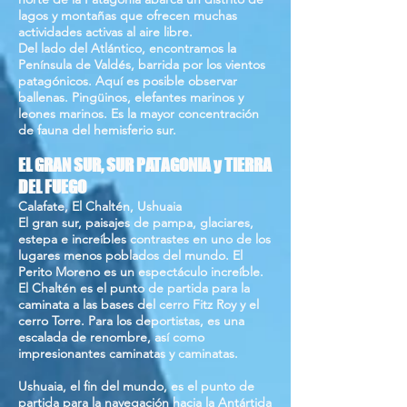
lagos y montañas que ofrecen muchas
actividades activas al aire libre.
Del lado del Atlántico, encontramos la
Península de Valdés, barrida por los vientos
patagónicos. Aquí es posible observar
ballenas. Pingüinos, elefantes marinos y
leones marinos. Es la mayor concentración
de fauna del hemisferio sur.
EL GRAN SUR, SUR PATAGONIA y TIERRA
DEL FUEGO
Calafate, El Chaltén, Ushuaia
El gran sur, paisajes de pampa, glaciares,
estepa e increíbles contrastes en uno de los
lugares menos poblados del mundo. El
Perito Moreno es un espectáculo increíble.
El Chaltén es el punto de partida para la
caminata a las bases del cerro Fitz Roy y el
cerro Torre. Para los deportistas, es una
escalada de renombre, así como
impresionantes caminatas y caminatas.
Ushuaia, el fin del mundo, es el punto de
partida para la navegación hacia la Antártida