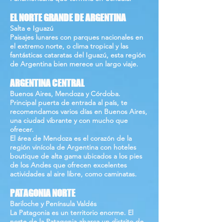
EL NORTE GRANDE DE ARGENTINA
Salta e Iguazú
Paisajes lunares con parques nacionales en
el extremo norte, o clima tropical y las
fantásticas cataratas del Iguazú, esta región
de Argentina bien merece un largo viaje.
ARGENTINA CENTRAL
Buenos Aires, Mendoza y Córdoba.
Principal puerta de entrada al país, te
recomendamos varios días en Buenos Aires,
una ciudad vibrante y con mucho que
ofrecer.
El área de Mendoza es el corazón de la
región vinícola de Argentina con hoteles
boutique de alta gama ubicados a los pies
de los Andes que ofrecen excelentes
actividades al aire libre, como caminatas.
PATAGONIA NORTE
Bariloche y Península Valdés
La Patagonia es un territorio enorme. El
norte de la Patagonia abarca un distrito de