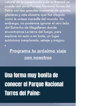
natural de lo inexplorado y de la libertad se
puede vivir en el Parque Nacional Torres del
Paine con sus grandes montañas de granito,
glaciares y vida silvestre que fue elegido
como la octava maravilla del mundo. Sin
embargo, no podemos ignorar el otro lado
del Estrecho de Magallanes donde
encontramos La tierra del fuego, para
explorar en auto o en bote, un lugar
autóctono inexplorado, salvaje y mágico.
Programa tu próximo viaje
con nosotros
Una forma muy bonita de
conocer el Parque Nacional
Torres del Paine: