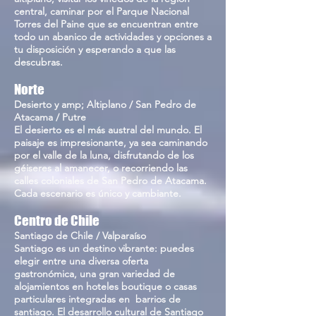
central, caminar por el Parque Nacional
Torres del Paine que se encuentran entre
todo un abanico de actividades y opciones a
tu disposición y esperando a que las
descubras.
Norte
Desierto y amp; Altiplano / San Pedro de
Atacama / Putre
El desierto es el más austral del mundo. El
paisaje es impresionante, ya sea caminando
por el valle de la luna, disfrutando de los
géiseres al amanecer, o recorriendo las
calles coloniales de San Pedro de Atacama.
Cada escenario es único y cambiante.
Centro de Chile
Santiago de Chile / Valparaíso
Santiago es un destino vibrante: puedes
elegir entre una diversa oferta
gastronómica, una gran variedad de
alojamientos en hoteles boutique o casas
particulares integradas en barrios de
santiago. El desarrollo cultural de Santiago