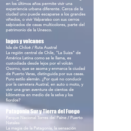
en los últimos años permite vivir una
experiencia urbana diferente. Cerca de la
ciudad uno puede escaparse a los grandes
viñedos, o vivir Valparaíso con sus cerros
salpicados de casas multicolores, parte del
patrimonio de la Unesco.
lagos y volcanes
Isla de Chiloé / Ruta Austral
La región central de Chile, "La Suiza" de
América Latina como se le llama, es
custodiada desde lejos por el volcán
Osorno, que se asoma y enmarca la ciudad
de Puerto Varas, distinguida por sus casas.
Puro estilo alemán. ¿Por qué no conducir
por la carretera Austral, en auto o moto, y
vivir una gran aventura de cientos de
kilómetros en medio de la selva y los
fiordos?
Patagonia Sur y Tierra del Fuego
Parque Nacional Torres del Paine / Puerto
Natales
La magia de la Patagonia, la sensación