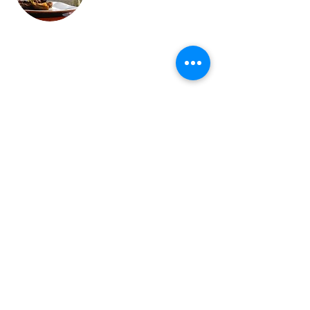
"
¡Gracias Inara Travel!
¡Nuestras vacaciones en el Valle del Elqui fueron
muy especiales!
Todo el personal muy profesional 🤙🏽
¡¡¡Manténgase en contacto!!!... y ¡Gracias de nuevo
a Nathalie por su apoyo profesional y amistoso!
¡Cuidarse! &amperio; ¡Adelante! 👋🏼👋🏼👋🏼
"
Michela-
Italia
"
Operador turístico muy profesional, innovador,
eficiente y confiable. Los recomiendo
absolutamente.
"
alan-
Irlanda