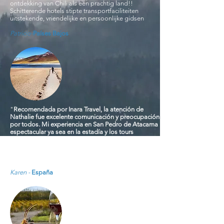
ontdekking van Chili als een prachtig land!!
Schitterende hotels stipte transportfaciliteiten
uitstekende, vriendelijke en persoonlijke gidsen
Patricio-
Países Bajos
"
Recomendada por Inara Travel, la atención de
Nathalie fue excelente comunicación y preocupación
por todos. Mi experiencia en San Pedro de Atacama
espectacular ya sea en la estadía y los tours
totalmente recomendables 👍🏻 Gracias!! 😊 Inara por
hecho haber esta experiencia inolvidable. ✌🏻para
nosotros."
Karen -
España