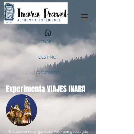
INARA
DESTINOI
CONTACTO
Experimenta VIAJES INARA
¡¡Uitstekend reisorganisatie voor een geslaagde