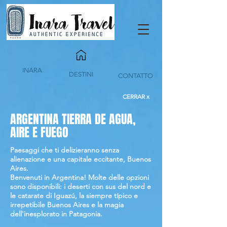
INARA
DESTINI
CONTATTO
CERRAR x
ARGENTINA TIERRA DE AGUA,
AIRE E FUEGO
Paesaggi che ti delizieranno senza
alienazione e una capitale eccitante, Buenos
Aires.
Benvenuti in Argentina! Molte delle opzioni
sono disponibili: i deserti con sus del nord e
le catarate di Iguazú, la siempre típico e
irrepetibile Buenos Aires e la magia
dell'inesplorato in Patagonia.