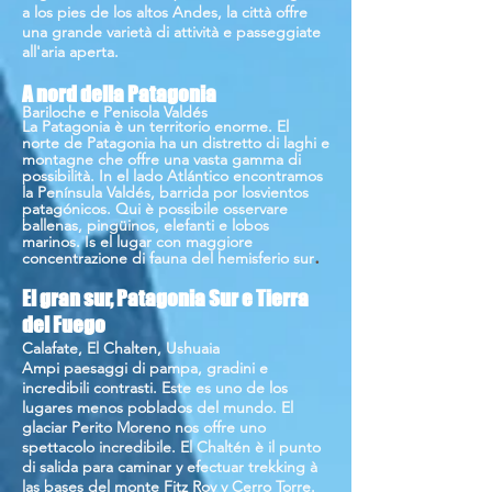
a los pies de los altos Andes, la città offre
una grande varietà di attività e passeggiate
all'aria aperta.
A nord della Patagonia
Bariloche e Penisola Valdés
La Patagonia è un territorio enorme. El
norte de Patagonia ha un distretto di laghi e
montagne che offre una vasta gamma di
possibilità. In el lado Atlántico encontramos
la Península Valdés, barrida por losvientos
patagónicos. Qui è possibile osservare
ballenas, pingüinos, elefanti e lobos
marinos. Is el lugar con maggiore
.
concentrazione di fauna del hemisferio sur
El gran sur, Patagonia Sur e Tierra
del Fuego
Calafate, El Chalten, Ushuaia
Ampi paesaggi di pampa, gradini e
incredibili contrasti. Este es uno de los
lugares menos poblados del mundo. El
glaciar Perito Moreno nos offre uno
spettacolo incredibile. El Chaltén è il punto
di salida para caminar y efectuar trekking à
las bases del monte Fitz Roy y Cerro Torre.