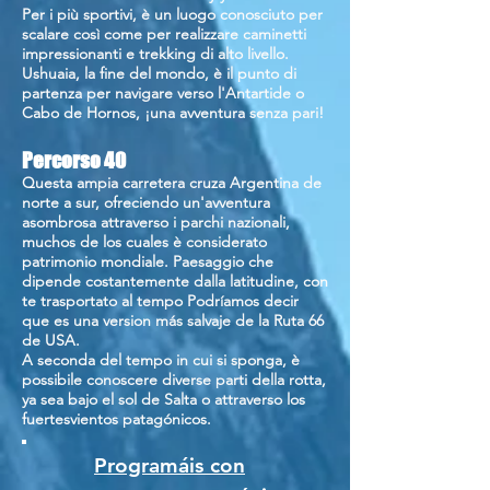
Per i più sportivi, è un luogo conosciuto per
scalare così come per realizzare caminetti
impressionanti e trekking di alto livello.
Ushuaia, la fine del mondo, è il punto di
partenza per navigare verso l'Antartide o
Cabo de Hornos, ¡una avventura senza pari!
Percorso 40
Questa ampia carretera cruza Argentina de
norte a sur, ofreciendo un'avventura
asombrosa attraverso i parchi nazionali,
muchos de los cuales è considerato
patrimonio mondiale. Paesaggio che
dipende costantemente dalla latitudine, con
te trasportato al tempo Podríamos decir
que es una version más salvaje de la Ruta 66
de USA.
A seconda del tempo in cui si sponga, è
possibile conoscere diverse parti della rotta,
ya sea bajo el sol de Salta o attraverso los
fuertesvientos patagónicos.
Programáis con